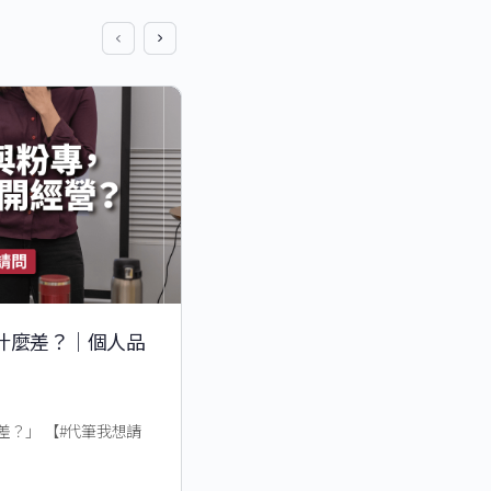
什麼差？│個人品
演算法一直變，怎麼辦？│個
心法
？」 【#代筆我想請
「演算法一直變，怎麼辦？」 【#代筆
0…