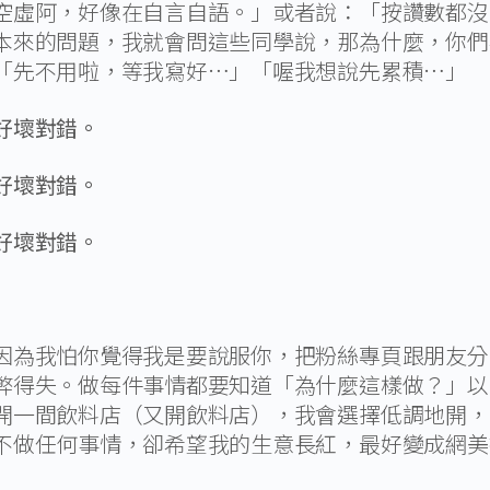
空虛阿，好像在自言自語。」或者說：「按讚數都沒
本來的問題，我就會問這些同學說，那為什麼，你們
「先不用啦，等我寫好…」「喔我想說先累積…」
好壞對錯。
好壞對錯。
好壞對錯。
因為我怕你覺得我是要說服你，把粉絲專頁跟朋友分
弊得失。做每件事情都要知道「為什麼這樣做？」以
開一間飲料店（又開飲料店），我會選擇低調地開，
不做任何事情，卻希望我的生意長紅，最好變成網美