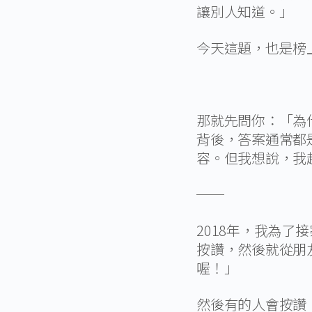
讓別人知道。」
今天這題，也是榜
那就先問你：「為
背後，答案通常都
容。但我想說，我
──
2018年，我為
按讚，然後就從朋
喔！」
然後有的人會按讚